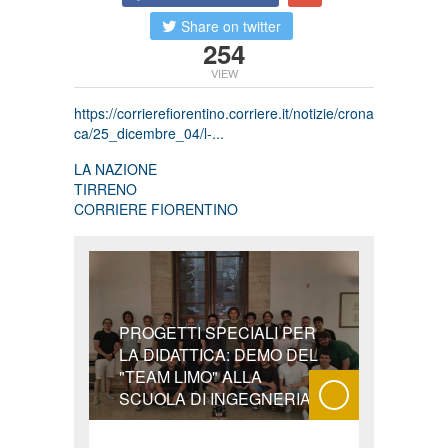
Share on twitter
254
VIEW
https://corrierefiorentino.corriere.it/notizie/crona
ca/25_dicembre_04/l-...
LA NAZIONE
TIRRENO
CORRIERE FIORENTINO
PROGETTI SPECIALI PER
LA DIDATTICA: DEMO DEL
"TEAM LIMO" ALLA
SCUOLA DI INGEGNERIA