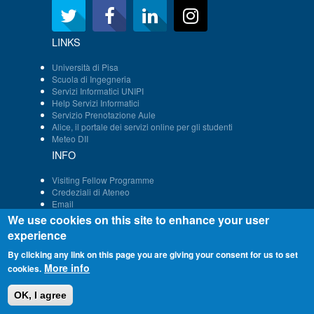
LINKS
Università di Pisa
Scuola di Ingegneria
Servizi Informatici UNIPI
Help Servizi Informatici
Servizio Prenotazione Aule
Alice, il portale dei servizi online per gli studenti
Meteo DII
INFO
Visiting Fellow Programme
Credeziali di Ateneo
Email
Persone - Struttura DII
We use cookies on this site to enhance your user
Immatricolazione
experience
By clicking any link on this page you are giving your consent for us to set
More info
cookies.
Copyright © 2024. All Rights Reserved.
OK, I agree