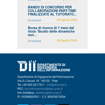
BANDO DI CONCORSO PER
COLLABORAZIONI PART-TIME
FINALIZZATE AL TUTORATO...
28 Agosto 2026
Scadenza
Borsa di ricerca di 7 mesi dal
titolo 'Studio delle dinamiche
mul...
26 Agosto 2026
Scadenza
Dipartimento di Ingegneria dell'Informazione
Via G. Caruso 16 - 56122 - Pisa
Tel +39 050 2217511 -
info@dii.unipi.it
PEC:
ing.informazione@pec.unipi.it
Info Didattica:
didattica@dii.unipi.it
P.I. 00286820501 - C.F. 80003670504