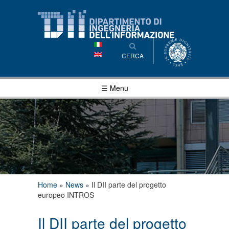
Salta al
contenuto
principale
CERCA
☰ Menu
Tu sei qui
Home
»
News
»
Il DII parte del progetto
europeo INTROS
Il DII parte del progetto