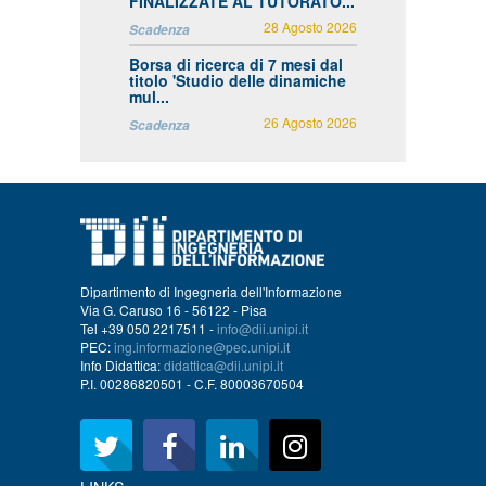
FINALIZZATE AL TUTORATO...
28 Agosto 2026
Scadenza
Borsa di ricerca di 7 mesi dal
titolo 'Studio delle dinamiche
mul...
26 Agosto 2026
Scadenza
Dipartimento di Ingegneria dell'Informazione
Via G. Caruso 16 - 56122 - Pisa
Tel +39 050 2217511 -
info@dii.unipi.it
PEC:
ing.informazione@pec.unipi.it
Info Didattica:
didattica@dii.unipi.it
P.I. 00286820501 - C.F. 80003670504