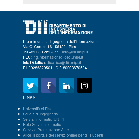
Dipartimento di Ingegneria dell'Informazione
Via G. Caruso 16 - 56122 - Pisa
Tel +39 050 2217511 -
info@dii.unipi.it
PEC:
ing.informazione@pec.unipi.it
Info Didattica:
didattica@dii.unipi.it
P.I. 00286820501 - C.F. 80003670504
LINKS
Università di Pisa
Scuola di Ingegneria
Servizi Informatici UNIPI
Help Servizi Informatici
Servizio Prenotazione Aule
Alice, il portale dei servizi online per gli studenti