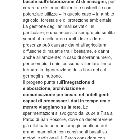
basate sull'elaborazione AI di immagini,
per
creare un sistema efficiente e sostenibile con
potenziale utilizzo – in questo caso – in ambito
agricolo, forestale e di protezione ambientale.
La gestione degli animali selvatici, in
particolare, è una necessità sempre più sentita
soprattutto nelle aree rurali, dove la loro
presenza può causare danni all’agricoltura,
diffusione di malattie tra il bestiame, e danni
anche all'ambiente: in caso di sovrannumero,
per esempio, i daini possono rallentare fino a
fermare la rigenerazione della flora dei cui
germogli si nutrono.
Il progetto punta sull’
integrazione di
elaborazione, archiviazione e
comunicazione per creare reti intelligenti
capaci di processare i dati in tempo reale
mentre viaggiano sulla rete
. Le
sperimentazioni si svolgono dal 2024 a Pisa al
Parco di San Rossore, dove da decenni viene
già effettuato un monitoraggio continuo dei
grandi mammiferi con censimenti basati su
metodi tradizionali. Il Parco considera con