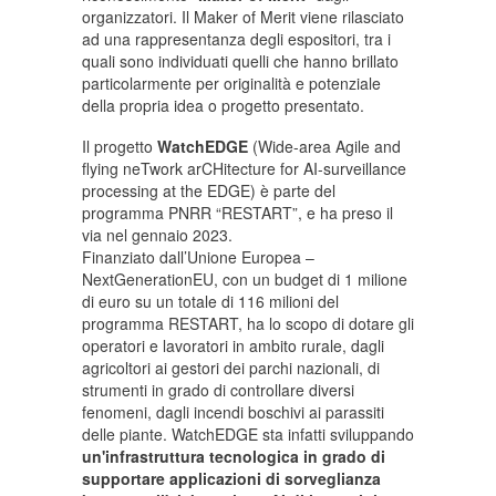
organizzatori. Il Maker of Merit viene rilasciato
ad una rappresentanza degli espositori, tra i
quali sono individuati quelli che hanno brillato
particolarmente per originalità e potenziale
della propria idea o progetto presentato.
Il progetto
WatchEDGE
(Wide-area Agile and
flying neTwork arCHitecture for AI-surveillance
processing at the EDGE) è parte del
programma PNRR “RESTART”, e ha preso il
via nel gennaio 2023.
Finanziato dall’Unione Europea –
NextGenerationEU, con un budget di 1 milione
di euro su un totale di 116 milioni del
programma RESTART, ha lo scopo di dotare gli
operatori e lavoratori in ambito rurale, dagli
agricoltori ai gestori dei parchi nazionali, di
strumenti in grado di controllare diversi
fenomeni, dagli incendi boschivi ai parassiti
delle piante. WatchEDGE sta infatti sviluppando
un'infrastruttura tecnologica in grado di
supportare applicazioni di sorveglianza