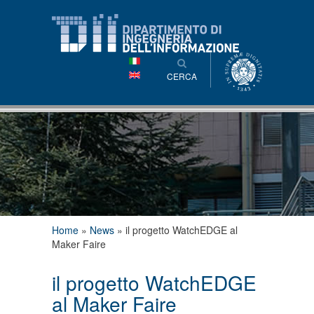
Salta al
contenuto
principale
CERCA
Tu sei qui
Home
»
News
»
il progetto WatchEDGE al
Maker Faire
il progetto WatchEDGE
al Maker Faire