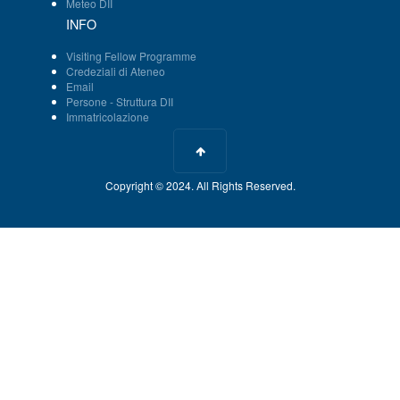
Meteo DII
INFO
Visiting Fellow Programme
Credeziali di Ateneo
Email
Persone - Struttura DII
Immatricolazione
Copyright © 2024. All Rights Reserved.