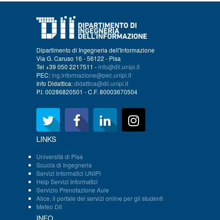
Dipartimento di Ingegneria dell'Informazione
Via G. Caruso 16 - 56122 - Pisa
Tel +39 050 2217511 -
info@dii.unipi.it
PEC:
ing.informazione@pec.unipi.it
Info Didattica:
didattica@dii.unipi.it
P.I. 00286820501 - C.F. 80003670504
LINKS
Università di Pisa
Scuola di Ingegneria
Servizi Informatici UNIPI
Help Servizi Informatici
Servizio Prenotazione Aule
Alice, il portale dei servizi online per gli studenti
Meteo DII
INFO