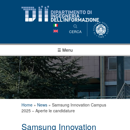
Salta al
contenuto
principale
CERCA
☰ Menu
Tu sei qui
Home
»
News
»
Samsung Innovation Campus
2025 – Aperte le candidature
Samsung Innovation