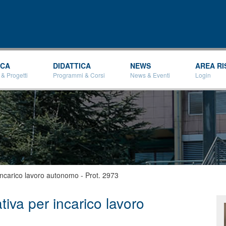
Salta al
contenuto
principale
RCA
DIDATTICA
NEWS
AREA RI
 & Progetti
Programmi & Corsi
News & Eventi
Login
ncarico lavoro autonomo - Prot. 2973
iva per incarico lavoro