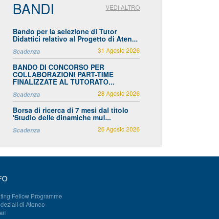
BANDI
VEDI ALTRO
Bando per la selezione di Tutor
Didattici relativo al Progetto di Aten...
31 Agosto 2026
Scadenza
BANDO DI CONCORSO PER
COLLABORAZIONI PART-TIME
FINALIZZATE AL TUTORATO...
28 Agosto 2026
Scadenza
Borsa di ricerca di 7 mesi dal titolo
'Studio delle dinamiche mul...
26 Agosto 2026
Scadenza
FO
iting Fellow Programme
deziali di Ateneo
il