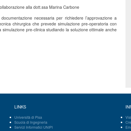
collaborazione alla dott.ssa Marina Carbone
la documentazione necessaria per richiedere l’approvazione a
tecnica chirurgica che prevede simulazione pre-operatoria con
a simulazione pre-clinica studiando la soluzione ottimale anche
LINKS
IN
Università di Pisa
Vis
Scuola di Ingegneria
Cre
Servizi Informatici UNIPI
Ema