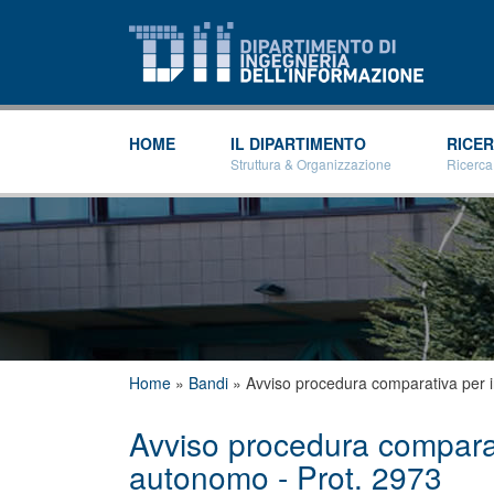
HOME
IL DIPARTIMENTO
RICE
Struttura & Organizzazione
Ricerca
Tu sei qui
Home
»
Bandi
»
Avviso procedura comparativa per i
Avviso procedura comparat
autonomo - Prot. 2973