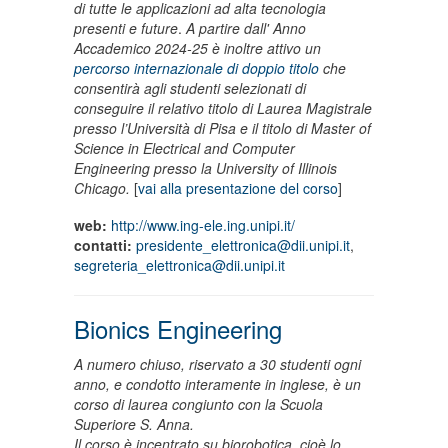
di tutte le applicazioni ad alta tecnologia
presenti e future
.
A partire dall' Anno
Accademico 2024-25 è inoltre attivo un
percorso internazionale di doppio titolo
che
consentirà agli studenti selezionati di
conseguire il relativo titolo di Laurea Magistrale
presso l’Università di Pisa e il titolo di Master of
Science in Electrical and Computer
Engineering presso la University of Illinois
Chicago.
[
vai alla presentazione del corso
]
web:
http://www.ing-ele.ing.unipi.it/
contatti:
presidente_elettronica@dii.unipi.it
,
segreteria_elettronica@dii.unipi.it
Bionics Engineering
A numero chiuso, riservato a 30 studenti ogni
anno, e condotto interamente in inglese, è un
corso di laurea congiunto con la Scuola
Superiore S. Anna.
Il corso è incentrato su biorobotica, cioè lo