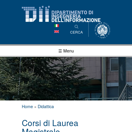
Salta al
contenuto
principale
CERCA
☰ Menu
Tu sei qui
Home
»
Didattica
Corsi di Laurea
Magistrale