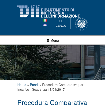
Salta al
contenuto
principale
CERCA
☰ Menu
Tu sei qui
Home
»
Bandi
»
Procedura Comparativa per
Incarico - Scadenza 18/04/2017
Procedura Comparativa