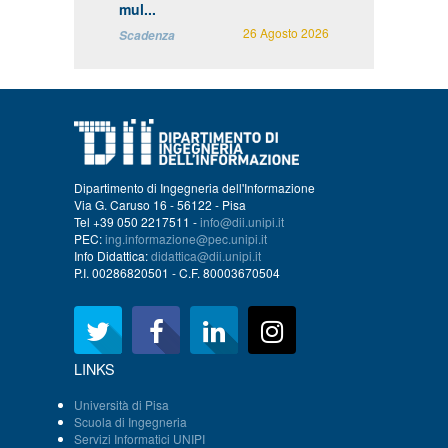
mul...
26 Agosto 2026
Scadenza
Dipartimento di Ingegneria dell'Informazione
Via G. Caruso 16 - 56122 - Pisa
Tel +39 050 2217511 -
info@dii.unipi.it
PEC:
ing.informazione@pec.unipi.it
Info Didattica:
didattica@dii.unipi.it
P.I. 00286820501 - C.F. 80003670504
LINKS
Università di Pisa
Scuola di Ingegneria
Servizi Informatici UNIPI