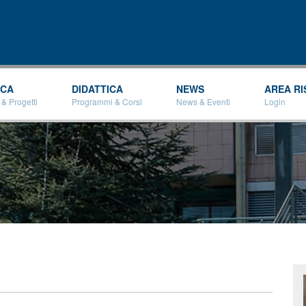
Salta al
contenuto
principale
RCA
DIDATTICA
NEWS
AREA RI
 & Progetti
Programmi & Corsi
News & Eventi
Login