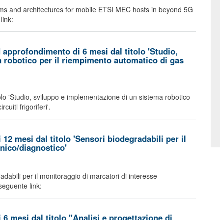
rithms and architectures for mobile ETSI MEC hosts in beyond 5G
link:
approfondimento di 6 mesi dal titolo 'Studio,
 robotico per il riempimento automatico di gas
olo 'Studio, sviluppo e implementazione di un sistema robotico
cuiti frigoriferi'.
12 mesi dal titolo 'Sensori biodegradabili per il
inico/diagnostico'
radabili per il monitoraggio di marcatori di interesse
 seguente link:
6 mesi dal titolo "Analisi e progettazione di