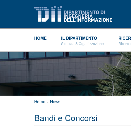
HOME
IL DIPARTIMENTO
RICE
Struttura & Organizzazione
Ricerca
Tu sei qui
Home
»
News
Bandi e Concorsi