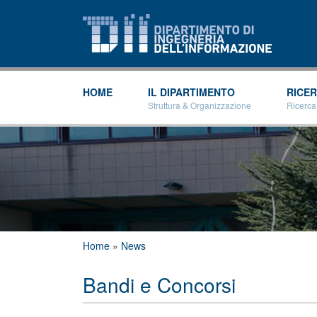
HOME
IL DIPARTIMENTO
RICE
Struttura & Organizzazione
Ricerca
Tu sei qui
Home
»
News
Bandi e Concorsi