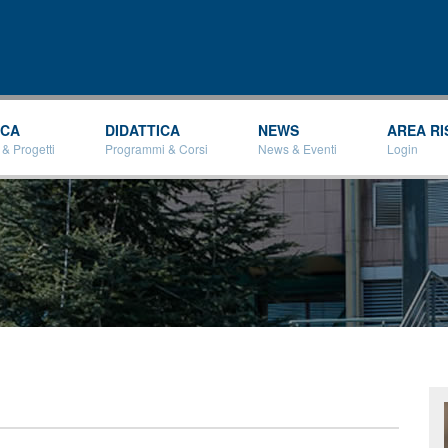
Salta al
contenuto
principale
RCA
DIDATTICA
NEWS
AREA RI
 & Progetti
Programmi & Corsi
News & Eventi
Login