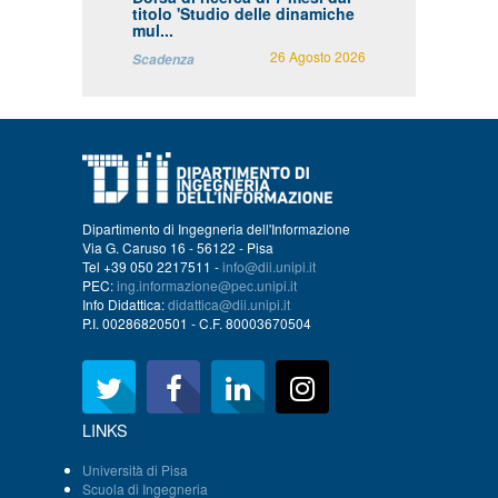
titolo 'Studio delle dinamiche
mul...
26 Agosto 2026
Scadenza
Dipartimento di Ingegneria dell'Informazione
Via G. Caruso 16 - 56122 - Pisa
Tel +39 050 2217511 -
info@dii.unipi.it
PEC:
ing.informazione@pec.unipi.it
Info Didattica:
didattica@dii.unipi.it
P.I. 00286820501 - C.F. 80003670504
LINKS
Università di Pisa
Scuola di Ingegneria