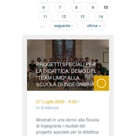
6
7
8
9
10
11
12
13
14
…
seguente ›
ultima »
PROGETTI SPECIALI PER
LA DIDATTICA: DEMO DEL
"TEAM LIMO" ALLA
SCUOLA DI INGEGNERIA
27 Luglio 2026 - 8:00
/
In Evidenza
Mostrati in una demo alla Scuola
di Ingegneria i risultati del
progetto speciale per la didattica