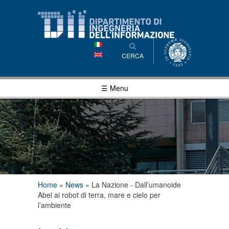
Salta al
contenuto
principale
CERCA
☰ Menu
Tu sei qui
Home
»
News
»
La Nazione - Dall’umanoide
Abel ai robot di terra, mare e cielo per
l’ambiente