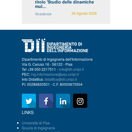
titolo 'Studio delle dinamiche
mul...
26 Agosto 2026
Scadenza
Dipartimento di Ingegneria dell'Informazione
Via G. Caruso 16 - 56122 - Pisa
Tel +39 050 2217511 -
info@dii.unipi.it
PEC:
ing.informazione@pec.unipi.it
Info Didattica:
didattica@dii.unipi.it
P.I. 00286820501 - C.F. 80003670504
LINKS
Università di Pisa
Scuola di Ingegneria