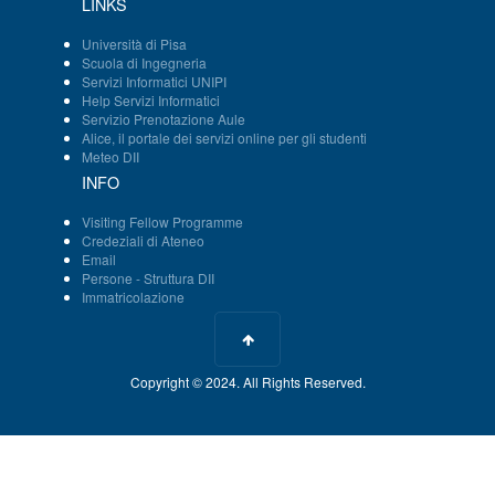
LINKS
Università di Pisa
Scuola di Ingegneria
Servizi Informatici UNIPI
Help Servizi Informatici
Servizio Prenotazione Aule
Alice, il portale dei servizi online per gli studenti
Meteo DII
INFO
Visiting Fellow Programme
Credeziali di Ateneo
Email
Persone - Struttura DII
Immatricolazione
Copyright © 2024. All Rights Reserved.