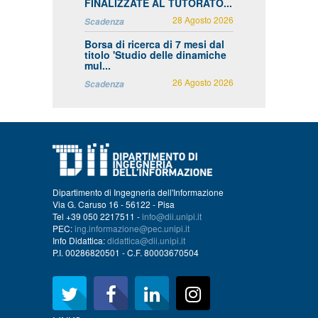
FINALIZZATE AL TUTORATO...
28 Agosto 2026
Scadenza
Borsa di ricerca di 7 mesi dal
titolo 'Studio delle dinamiche
mul...
26 Agosto 2026
Scadenza
Dipartimento di Ingegneria dell'Informazione
Via G. Caruso 16 - 56122 - Pisa
Tel +39 050 2217511 -
info@dii.unipi.it
PEC:
ing.informazione@pec.unipi.it
Info Didattica:
didattica@dii.unipi.it
P.I. 00286820501 - C.F. 80003670504