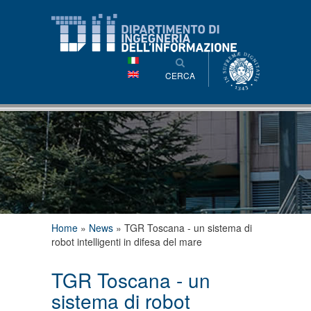
Salta al
contenuto
principale
CERCA
Tu sei qui
Home
»
News
»
TGR Toscana - un sistema di
robot intelligenti in difesa del mare
TGR Toscana - un
sistema di robot