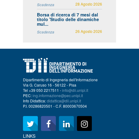
28 Agosto 2026
Scadenza
Borsa di ricerca di 7 mesi dal
titolo 'Studio delle dinamiche
mul...
26 Agosto 2026
Scadenza
Dipartimento di Ingegneria dell'Informazione
Via G. Caruso 16 - 56122 - Pisa
Tel +39 050 2217511 -
info@dii.unipi.it
PEC:
ing.informazione@pec.unipi.it
Info Didattica:
didattica@dii.unipi.it
P.I. 00286820501 - C.F. 80003670504
LINKS