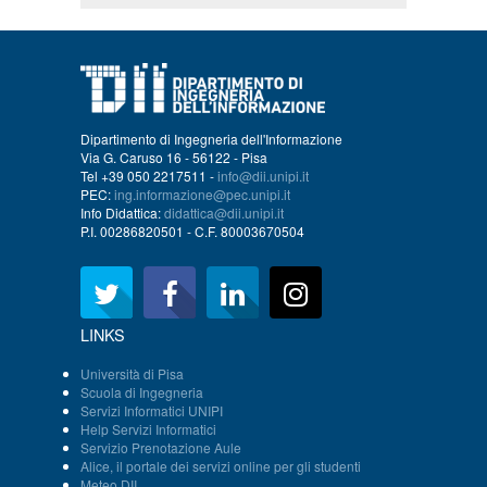
Dipartimento di Ingegneria dell'Informazione
Via G. Caruso 16 - 56122 - Pisa
Tel +39 050 2217511 -
info@dii.unipi.it
PEC:
ing.informazione@pec.unipi.it
Info Didattica:
didattica@dii.unipi.it
P.I. 00286820501 - C.F. 80003670504
LINKS
Università di Pisa
Scuola di Ingegneria
Servizi Informatici UNIPI
Help Servizi Informatici
Servizio Prenotazione Aule
Alice, il portale dei servizi online per gli studenti
Meteo DII