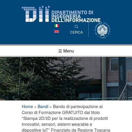
Salta al
contenuto
principale
CERCA
☰ Menu
Tu sei qui
Home
»
Bandi
»
Bando di partecipazione al
Corso di Formazione GRATUITO dal titolo
“Stampa 2D/3D per la realizzazione di prodotti
innovativi, sensori, sistemi wearable e
dispositive IoT” Finanziato da Regione Toscana