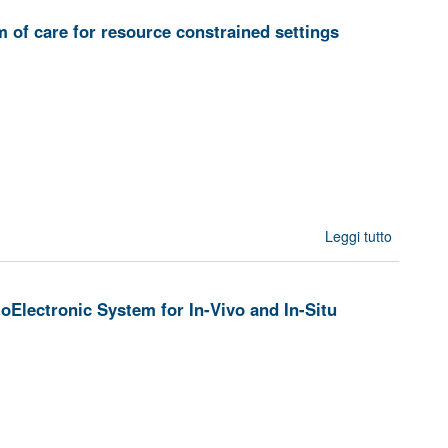
Intelli
 of care for resource constrained settings
and s
sen
TO
b
manage
impr
quali
LI
ch
Leggi tutto
su T
obstru
- Disrupt
Migra
lectronic System for In-Vivo and In-Situ
contin
of care
resou
constrai
setti