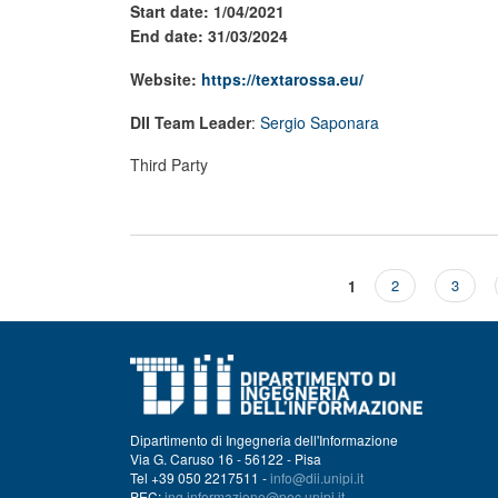
Start date: 1/04/2021
End date: 31/03/2024
Website:
https://textarossa.eu/
DII Team Leader
:
Sergio Saponara
Third Party
1
2
3
Pagine
Dipartimento di Ingegneria dell'Informazione
Via G. Caruso 16 - 56122 - Pisa
Tel +39 050 2217511 -
info@dii.unipi.it
PEC:
ing.informazione@pec.unipi.it