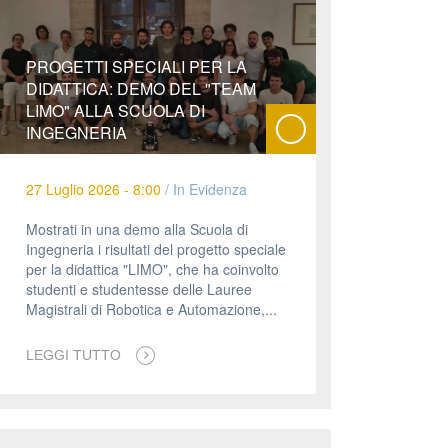
PROGETTI SPECIALI PER LA
DIDATTICA: DEMO DEL "TEAM
LIMO" ALLA SCUOLA DI
INGEGNERIA
27 Luglio 2026 - 8:00
/
In Evidenza
Mostrati in una demo alla Scuola di
Ingegneria i risultati del progetto speciale
O -
per la didattica "LIMO", che ha coinvolto
ing
studenti e studentesse delle Lauree
en-
Magistrali di Robotica e Automazione,...
rce
are
LEGGI TUTTO
em
the
ng
EU
sor