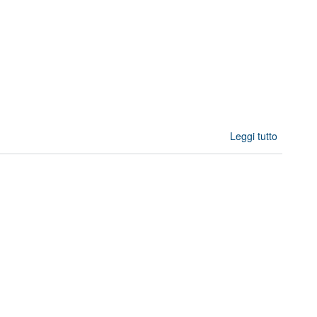
Leggi tutto
Develop
Curric
for Artifi
Intellige
a
Robot