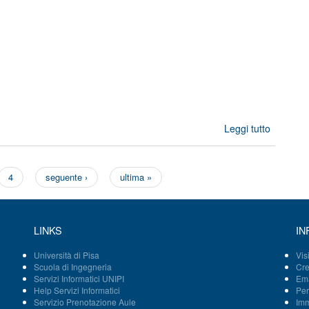
bas
mod
intel
and h
integ
wide 
gap 
electr
mod
Leggi tutto
TEXTAR
4
seguente ›
ultima »
LINKS
IN
Università di Pisa
Vis
Scuola di Ingegneria
Cre
Servizi Informatici UNIPI
Ema
Help Servizi Informatici
Per
Servizio Prenotazione Aule
Imm