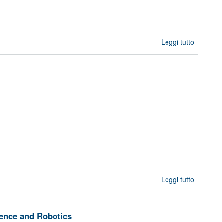
Leggi tutto
su RES
Bio
Opto
System f
a
Mon
Chemoth
Leggi tutto
s
EUPEX 
Europea
Pilot f
igence and Robotics
Exascal