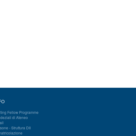
ed on
ular,
ligent
ighly
rated
band-
power
onics
ules
su
OSSA
FO
iting Fellow Programme
deziali di Ateneo
il
sone - Struttura DII
atricolazione