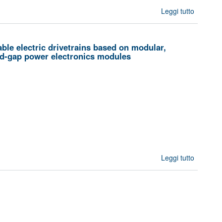
Leggi tutto
su
Hexa-
X
ble electric drivetrains based on modular,
and-gap power electronics modules
Leggi tutto
HiEFFIC
- H
EFFIC
and rel
el
drivet