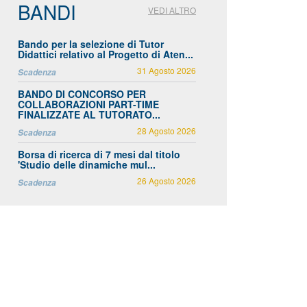
BANDI
gns
VEDI ALTRO
Bando per la selezione di Tutor
Didattici relativo al Progetto di Aten...
31 Agosto 2026
Scadenza
su
I -
BANDO DI CONCORSO PER
een
COLLABORAZIONI PART-TIME
FINALIZZATE AL TUTORATO...
ion
and
28 Agosto 2026
Scadenza
gen
Borsa di ricerca di 7 mesi dal titolo
nds
'Studio delle dinamiche mul...
ing
26 Agosto 2026
Scadenza
zers
FE -
ning
ficial