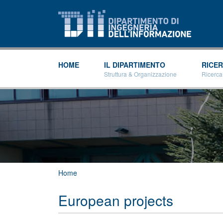
HOME
IL DIPARTIMENTO
RICE
Struttura & Organizzazione
Ricerca
Tu sei qui
Home
European projects