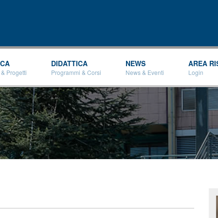
Salta al
contenuto
principale
RCA
DIDATTICA
NEWS
AREA RI
 & Progetti
Programmi & Corsi
News & Eventi
Login