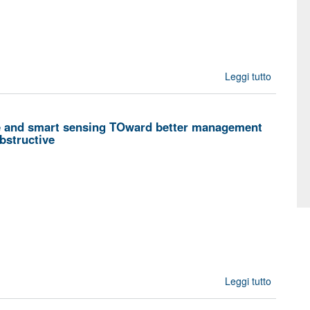
desi
Leggi tutto
CONFET
Gr
Valorizat
nce and smart sensing TOward better management
of CO2 
bstructive
Nitro
compou
of mak
fertili
Leggi tutto
su TOLI
Combi
Arti