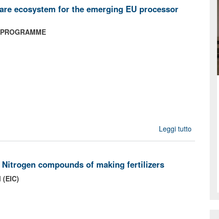
are ecosystem for the emerging EU processor
AIN PROGRAMME
Leggi tutto
su AER
Develop
an op
sou
 Nitrogen compounds of making fertilizers
softw
ecosyst
 (EIC)
for 
emergi
proces